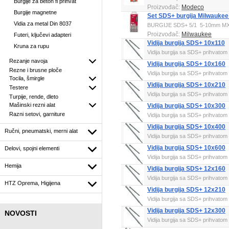
Burgije za beton fi prihvat
Proizvođač:
Modeco
Burgije magnetne
Set SDS+ burgija Milwauk
Vidia za metal Din 8037
BURGIJE SDS+ 5/1 5-10mm MX
Proizvođač:
Milwaukee
Futeri, ključevi adapteri
Vidija burgija SDS+ 10x110
Kruna za rupu
Vidija burgija sa SDS+ prihvatom i
Rezanje navoja
Vidija burgija SDS+ 10x160
Rezne i brusne ploče
Vidija burgija sa SDS+ prihvatom i
Tocila, šmirgle
Vidija burgija SDS+ 10x210
Testere
Vidija burgija sa SDS+ prihvatom i
Turpije, rende, dleto
Mašinski rezni alat
Vidija burgija SDS+ 10x300
Razni setovi, garniture
Vidija burgija sa SDS+ prihvatom i
Vidija burgija SDS+ 10x400
Ručni, pneumatski, merni alat
Vidija burgija sa SDS+ prihvatom i
Vidija burgija SDS+ 10x600
Delovi, spojni elementi
Vidija burgija sa SDS+ prihvatom i
Hemija
Vidija burgija SDS+ 12x160
Vidija burgija sa SDS+ prihvatom i
HTZ Oprema, Higijena
Vidija burgija SDS+ 12x210
Vidija burgija sa SDS+ prihvatom i
Vidija burgija SDS+ 12x300
NOVOSTI
Vidija burgija sa SDS+ prihvatom i