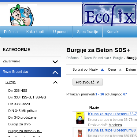
Početna
Kako kupiti
U ponudi
Specifikacije
Kontakt
Burgije za Beton SDS+
KATEGORIJE
Početna
Rezni Brusni alat
Burgije
Burgij
Zavarivanje
Sortiraj po:
Naziv
Cena
Datum 
Rezni Brusni alat
∨
Burgije
Proizvođač
Din 338 HSS
Prikazani proizvodi
1 - 16
od ukupnog
67
Din 338 HSS-G, HSS-GS
Din 338 Cobalt
Naziv
DIN 345 MK prihvat
Kruna za rupe u betonu 33
Din 340 produžene
Kruna za rupe u betonu 33-73m
Burgije za drvo
Proizvođač:
Modeco
Kruna za rupe u betonu fi8
Burgije za Beton SDS+
Kruna za rupe u betonu fi80 SDS