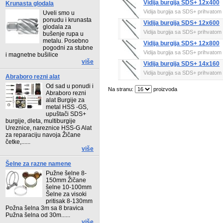
Vidija burgija SDS+ 12x400
Krunasta glodala
Vidija burgija sa SDS+ prihvatom i
Uveli smo u
ponudu i krunasta
Vidija burgija SDS+ 12x600
glodala za
Vidija burgija sa SDS+ prihvatom i
bušenje rupa u
metalu. Posebno
Vidija burgija SDS+ 12x800
pogodni za stubne
Vidija burgija sa SDS+ prihvatom i
i magnetne bušilice
više
Vidija burgija SDS+ 14x160
Vidija burgija sa SDS+ prihvatom i
Abraboro rezni alat
Od sad u ponudi i
Na stranu:
proizvoda
Abraboro rezni
alat Burgije za
metal HSS -GS,
upuštači SDS+
burgije, dleta, multiburgije
Ureznice, nareznice HSS-G Alat
za reparaciju navoja Žičane
četke,......
više
Šelne za razne namene
Pužne šelne 8-
150mm Žičane
šelne 10-100mm
Šelne za visoki
pritisak 8-130mm
Požna šelna 3m sa 8 bravica
Pužna šelna od 30m......
više