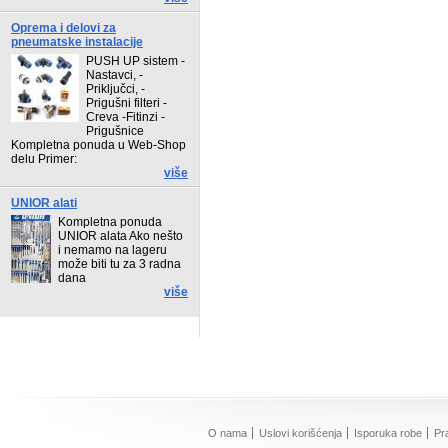
Oprema i delovi za
pneumatske instalacije
PUSH UP sistem -
Nastavci, -
Priključci, -
Prigušni filteri -
Creva -Fitinzi -
Prigušnice
Kompletna ponuda u Web-Shop
delu Primer:
više
UNIOR alati
Kompletna ponuda
UNIOR alata Ako nešto
i nemamo na lageru
može biti tu za 3 radna
dana
više
O nama
Uslovi korišćenja
Isporuka robe
Pr