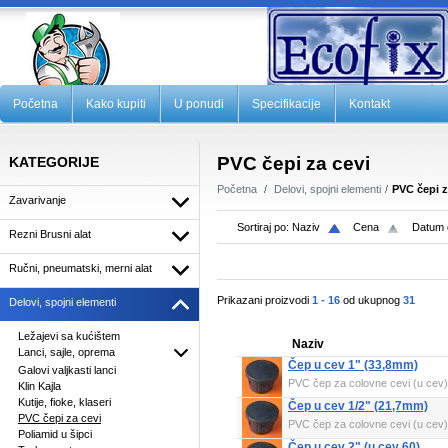
Početna
Kako kupiti
U ponudi
Specifikacije
Kontakt
PVC čepi za cevi
KATEGORIJE
Početna
Delovi, spojni elementi
PVC čepi z
Zavarivanje
Sortiraj po:
Naziv
Cena
Datum 
Rezni Brusni alat
Ručni, pneumatski, merni alat
Prikazani proizvodi
1 - 16
od ukupnog
31
Delovi, spojni elementi
Ležajevi sa kućištem
Naziv
Lanci, sajle, oprema
Čep u cev 1" (33,8mm)
Galovi valjkasti lanci
PVC čep za colovne cevi (u cev)
Klin Kajla
Kutije, fioke, klaseri
Čep u cev 1/2" (21,7mm)
PVC čepi za cevi
PVC čep za colovne cevi (u cev)
Poliamid u šipci
Čep u cev 2" (u cev 60)