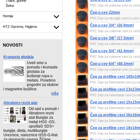
Trake, gurtne
PVC čep za colovne cevi (u cev)
Šelne
Čep u cev 22mm
Hemija
PVC čep za okrugle cevi (u cev)
Čep u cev 3/4" (26,9mm)
HTZ Oprema, Higijena
PVC čep za colovne cevi (u cev)
Čep u cev 3/8" (17,3mm)
PVC čep za colovne cevi (u cev)
NOVOSTI
Čep u cev 5/4" (42,4mm)
Krunasta glodala
PVC čep za colovne cevi (u cev)
Uveli smo u
Čep u cev 6/4" (48,3mm)
ponudu i krunasta
PVC čep za colovne cevi (u cev)
glodala za
bušenje rupa u
Čep za profilne cevi 100x
metalu. Posebno
PVC čep za četvrtaste cevi (u c
pogodni za stubne
i magnetne bušilice
Čep za profilne cevi 13x13
više
PVC čep za četvrtaste cevi (u c
Čep za profilne cevi 15x15
Abraboro rezni alat
PVC čep za četvrtaste cevi (u c
Od sad u ponudi i
Abraboro rezni
Čep za profilne cevi 16x16
alat Burgije za
PVC čep za četvrtaste cevi (u c
metal HSS -GS,
upuštači SDS+
Čep za profilne cevi 18x18
burgije, dleta, multiburgije
PVC čep za četvrtaste cevi (u c
Ureznice, nareznice HSS-G Alat
za reparaciju navoja Žičane