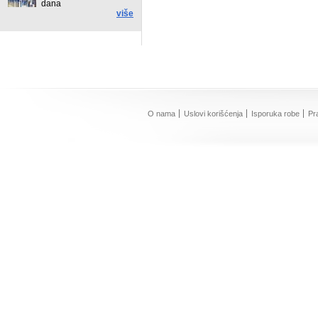
dana
više
O nama
Uslovi korišćenja
Isporuka robe
Pr