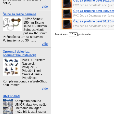
Čep za profilne cevi 20x20
četke,......
PVC čep za četvrtaste cevi (u c
više
Čep za profilne cevi 25x25
Šelne za razne namene
PVC čep za četvrtaste cevi (u c
Pužne šelne 8-
Čep za profilne cevi 30x20
150mm Žičane
šelne 10-100mm
PVC čep za četvrtaste cevi (u c
Šelne za visoki
pritisak 8-130mm
Na stranu:
proizvoda
Požna šelna 3m sa 8 bravica
Pužna šelna od 30m......
više
Oprema i delovi za
pneumatske instalacije
PUSH UP sistem -
Nastavci, -
Priključci, -
Prigušni filteri -
Creva -Fitinzi -
Prigušnice
Kompletna ponuda u Web-Shop
delu Primer:
više
UNIOR alati
Kompletna ponuda
UNIOR alata Ako nešto
i nemamo na lageru
može biti tu za 3 radna