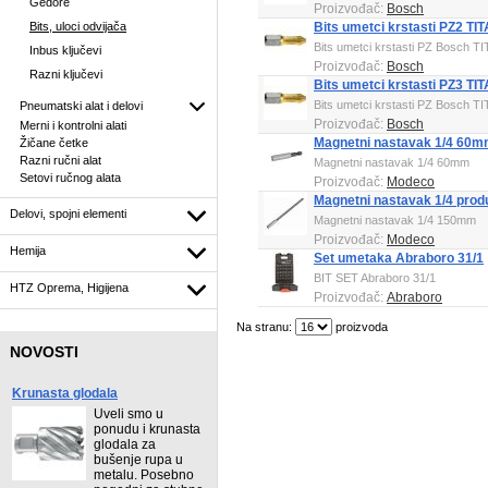
Gedore
Proizvođač:
Bosch
Bits, uloci odvijača
Bits umetci krstasti PZ2 T
Bits umetci krstasti PZ Bosch 
Inbus ključevi
Proizvođač:
Bosch
Razni ključevi
Bits umetci krstasti PZ3 T
Bits umetci krstasti PZ Bosch 
Pneumatski alat i delovi
Proizvođač:
Bosch
Merni i kontrolni alati
Magnetni nastavak 1/4 60
Žičane četke
Razni ručni alat
Magnetni nastavak 1/4 60mm
Setovi ručnog alata
Proizvođač:
Modeco
Magnetni nastavak 1/4 pro
Delovi, spojni elementi
Magnetni nastavak 1/4 150mm
Proizvođač:
Modeco
Hemija
Set umetaka Abraboro 31/1
BIT SET Abraboro
31/1
HTZ Oprema, Higijena
Proizvođač:
Abraboro
Na stranu:
proizvoda
NOVOSTI
Krunasta glodala
Uveli smo u
ponudu i krunasta
glodala za
bušenje rupa u
metalu. Posebno