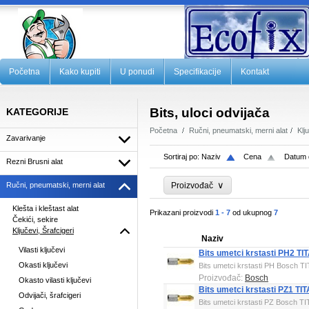
Početna
Kako kupiti
U ponudi
Specifikacije
Kontakt
Bits, uloci odvijača
KATEGORIJE
Početna
Ručni, pneumatski, merni alat
Klj
Zavarivanje
Sortiraj po:
Naziv
Cena
Datum 
Rezni Brusni alat
∨
Ručni, pneumatski, merni alat
Proizvođač
Klešta i kleštast alat
Prikazani proizvodi
1 - 7
od ukupnog
7
Čekići, sekire
Ključevi, Šrafcigeri
Naziv
Vilasti ključevi
Bits umetci krstasti PH2 T
Okasti ključevi
Bits umetci krstasti PH Bosch 
Proizvođač:
Bosch
Okasto vilasti ključevi
Bits umetci krstasti PZ1 T
Odvijači, šrafcigeri
Bits umetci krstasti PZ Bosch 