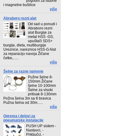
pogodni za stubne
i magnetne bušilice
više
Abraboro rezni alat
Od sad u ponudi i
Abraboro rezni
alat Burgije za
metal HSS -GS,
upuštači SDS+
burgije, dleta, multiburgije
Ureznice, nareznice HSS-G Alat
za reparaciju navoja Žičane
četke,......
više
Šelne za razne namene
Pužne šelne 8-
150mm Žičane
šelne 10-100mm
Šelne za visoki
pritisak 8-130mm
Požna šelna 3m sa 8 bravica
Pužna šelna od 30m......
više
Oprema i delovi za
pneumatske instalacije
PUSH UP sistem -
Nastavci, -
Priključci, -