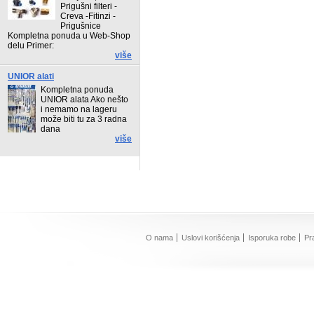
Prigušni filteri -
Creva -Fitinzi -
Prigušnice
Kompletna ponuda u Web-Shop
delu Primer:
više
UNIOR alati
Kompletna ponuda
UNIOR alata Ako nešto
i nemamo na lageru
može biti tu za 3 radna
dana
više
O nama
Uslovi korišćenja
Isporuka robe
Pr