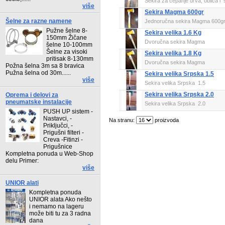
Sekira za cepanje drva, oblica i s
više
Sekira Magma 600gr
Šelne za razne namene
Jednoručna sekira Magma 600g
Pužne šelne 8-
Sekira velika 1.6 Kg
150mm Žičane
Dvoručna sekira Magma
šelne 10-100mm
Šelne za visoki
Sekira velika 1.8 Kg
pritisak 8-130mm
Dvoručna sekira Magma
Požna šelna 3m sa 8 bravica
Pužna šelna od 30m......
Sekira velika Srpska 1.5
više
Sekira velika Srpska 1.5
Sekira velika Srpska 2.0
Oprema i delovi za
pneumatske instalacije
Sekira velika Srpska 2.0
PUSH UP sistem -
Nastavci, -
Na stranu:
proizvoda
Priključci, -
Prigušni filteri -
Creva -Fitinzi -
Prigušnice
Kompletna ponuda u Web-Shop
delu Primer:
više
UNIOR alati
Kompletna ponuda
UNIOR alata Ako nešto
i nemamo na lageru
može biti tu za 3 radna
dana