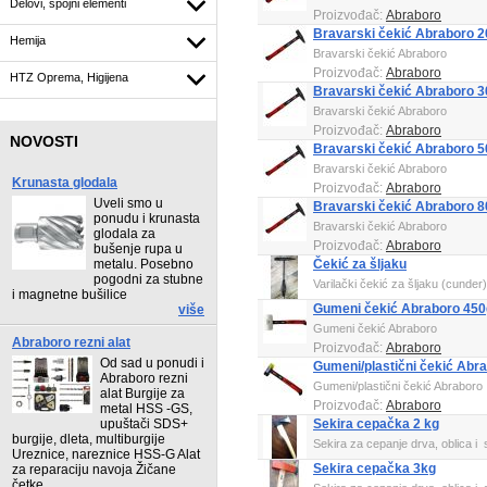
Delovi, spojni elementi
Proizvođač:
Abraboro
Bravarski čekić Abraboro 2
Hemija
Bravarski čekić Abraboro
Proizvođač:
Abraboro
HTZ Oprema, Higijena
Bravarski čekić Abraboro 3
Bravarski čekić Abraboro
Proizvođač:
Abraboro
NOVOSTI
Bravarski čekić Abraboro 5
Bravarski čekić Abraboro
Krunasta glodala
Proizvođač:
Abraboro
Uveli smo u
Bravarski čekić Abraboro 8
ponudu i krunasta
Bravarski čekić Abraboro
glodala za
Proizvođač:
Abraboro
bušenje rupa u
metalu. Posebno
Čekić za šljaku
pogodni za stubne
Varilački čekić za šljaku (cunder)
i magnetne bušilice
Gumeni čekić Abraboro 450
više
Gumeni čekić Abraboro
Abraboro rezni alat
Proizvođač:
Abraboro
Od sad u ponudi i
Gumeni/plastični čekić Ab
Abraboro rezni
Gumeni/plastični čekić Abraboro
alat Burgije za
Proizvođač:
Abraboro
metal HSS -GS,
upuštači SDS+
Sekira cepačka 2 kg
burgije, dleta, multiburgije
Sekira za cepanje drva, oblica i s
Ureznice, nareznice HSS-G Alat
Sekira cepačka 3kg
za reparaciju navoja Žičane
četke,......