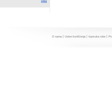
više
O nama
Uslovi korišćenja
Isporuka robe
Pr