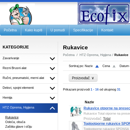
Početna
Kako kupiti
U ponudi
Specifikacije
Kontakt
Rukavice
KATEGORIJE
Početna
HTZ Oprema, Higijena
Rukavice
Zavarivanje
Sortiraj po:
Naziv
Cena
Datum 
Rezni Brusni alat
∨
Ručni, pneumatski, merni alat
Proizvođač
Delovi, spojni elementi
Prikazani proizvodi
1 - 16
od ukupnog
31
Hemija
Naziv
HTZ Oprema, Higijena
Rukavice otporne na prese
Rukavice Total otporne na pres
Rukavice
Proizvođač:
Total
Odeća, obuća
Toplootporne rukavice SP
Zaštita glave i očiju
Toplootporne rukavice SPONSA