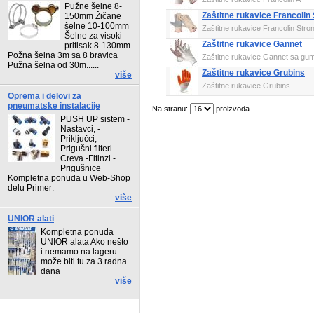
Pužne šelne 8-
Zaštitne rukavice Francolin
150mm Žičane
šelne 10-100mm
Zaštitne rukavice Francolin Stro
Šelne za visoki
Zaštitne rukavice Gannet
pritisak 8-130mm
Požna šelna 3m sa 8 bravica
Zaštitne rukavice Gannet sa gu
Pužna šelna od 30m......
Zaštitne rukavice Grubins
više
Zaštitne rukavice Grubins
Oprema i delovi za
pneumatske instalacije
Na stranu:
proizvoda
PUSH UP sistem -
Nastavci, -
Priključci, -
Prigušni filteri -
Creva -Fitinzi -
Prigušnice
Kompletna ponuda u Web-Shop
delu Primer:
više
UNIOR alati
Kompletna ponuda
UNIOR alata Ako nešto
i nemamo na lageru
može biti tu za 3 radna
dana
više