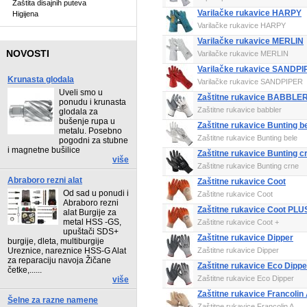
Zaštita disajnih puteva
Varilačke rukavice HARPY
Higijena
Varilačke rukavice HARPY
Varilačke rukavice MERLIN
NOVOSTI
Varilačke rukavice MERLIN
Varilačke rukavice SANDP
Krunasta glodala
Varilačke rukavice SANDPIPER
Uveli smo u
Zaštitne rukavice BABBLE
ponudu i krunasta
Zaštitne rukavice babbler
glodala za
bušenje rupa u
Zaštitne rukavice Bunting b
metalu. Posebno
Zaštitne rukavice Bunting bele
pogodni za stubne
i magnetne bušilice
Zaštitne rukavice Bunting c
više
Zaštitne rukavice Bunting crne
Abraboro rezni alat
Zaštitne rukavice Coot
Od sad u ponudi i
Zaštitne rukavice Coot
Abraboro rezni
Zaštitne rukavice Coot PLU
alat Burgije za
metal HSS -GS,
Zaštitne rukavice Coot +
upuštači SDS+
Zaštitne rukavice Dipper
burgije, dleta, multiburgije
Ureznice, nareznice HSS-G Alat
Zaštitne rukavice Dipper
za reparaciju navoja Žičane
Zaštitne rukavice Eco Dippe
četke,......
Zaštitne rukavice Eco Dipper
više
Zaštitne rukavice Francolin
Šelne za razne namene
Zaštitne rukavice Francolin A