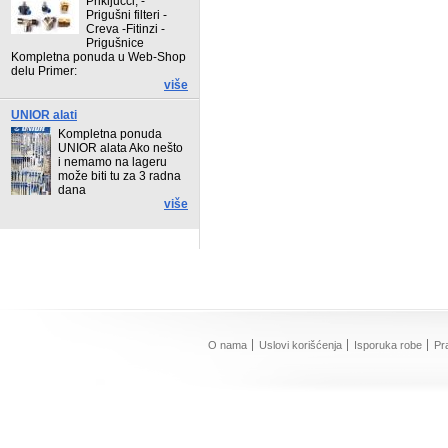
Priključci, -
Prigušni filteri -
Creva -Fitinzi -
Prigušnice
Kompletna ponuda u Web-Shop
delu Primer:
više
UNIOR alati
Kompletna ponuda
UNIOR alata Ako nešto
i nemamo na lageru
može biti tu za 3 radna
dana
više
O nama
Uslovi korišćenja
Isporuka robe
Pr