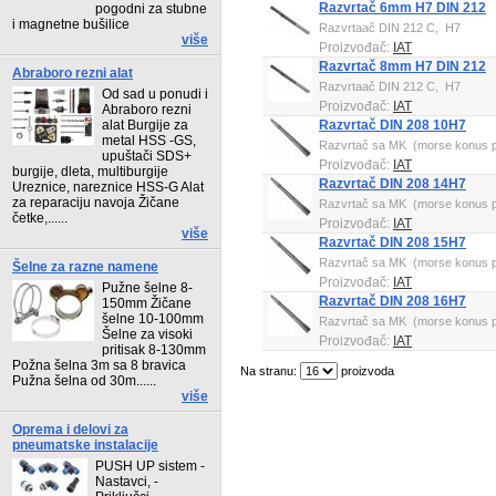
Razvrtač 6mm H7 DIN 212
pogodni za stubne
i magnetne bušilice
Razvrtaač DIN 212 C, H7
više
Proizvođač:
IAT
Razvrtač 8mm H7 DIN 212
Abraboro rezni alat
Razvrtaač DIN 212 C, H7
Od sad u ponudi i
Proizvođač:
IAT
Abraboro rezni
alat Burgije za
Razvrtač DIN 208 10H7
metal HSS -GS,
Razvrtač sa MK (morse konus p
upuštači SDS+
Proizvođač:
IAT
burgije, dleta, multiburgije
Razvrtač DIN 208 14H7
Ureznice, nareznice HSS-G Alat
za reparaciju navoja Žičane
Razvrtač sa MK (morse konus p
četke,......
Proizvođač:
IAT
više
Razvrtač DIN 208 15H7
Razvrtač sa MK (morse konus p
Šelne za razne namene
Proizvođač:
IAT
Pužne šelne 8-
Razvrtač DIN 208 16H7
150mm Žičane
šelne 10-100mm
Razvrtač sa MK (morse konus p
Šelne za visoki
Proizvođač:
IAT
pritisak 8-130mm
Požna šelna 3m sa 8 bravica
Na stranu:
proizvoda
Pužna šelna od 30m......
više
Oprema i delovi za
pneumatske instalacije
PUSH UP sistem -
Nastavci, -