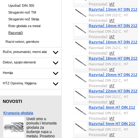
Proizvođač:
IAT
Upuštač DIN 355
Razvrtač 13mm H7 DIN 212
Strugarski nož TM
Razvrtaač DIN 212 C, H7
Strugarski nož Stirija
Proizvođač:
IAT
Razvrtač 14mm H7 DIN 212
Roto glodala za metal
Razvrtaač DIN 212 C, H7
Razvrtači
Proizvođač:
IAT
Razni setovi, garniture
Razvrtač 16mm H7 DIN 212
Razvrtaač DIN 212 C, H7
Ručni, pneumatski, merni alat
Proizvođač:
IAT
Razvrtač 18mm H7 DIN 212
Delovi, spojni elementi
Razvrtaač DIN 212 C, H7
Proizvođač:
IAT
Hemija
Razvrtač 20mm H7 DIN 212
Razvrtaač DIN 212 C, H7
HTZ Oprema, Higijena
Proizvođač:
IAT
Razvrtač 22mm H7 DIN 212
Razvrtaač DIN 212 C, H7
NOVOSTI
Proizvođač:
IAT
Razvrtač 4mm H7 DIN 212
Krunasta glodala
Razvrtaač DIN 212 C, H7
Proizvođač:
IAT
Uveli smo u
ponudu i krunasta
Razvrtač 5mm H7 DIN 212
glodala za
Razvrtaač DIN 212 C, H7
bušenje rupa u
Proizvođač:
IAT
metalu. Posebno