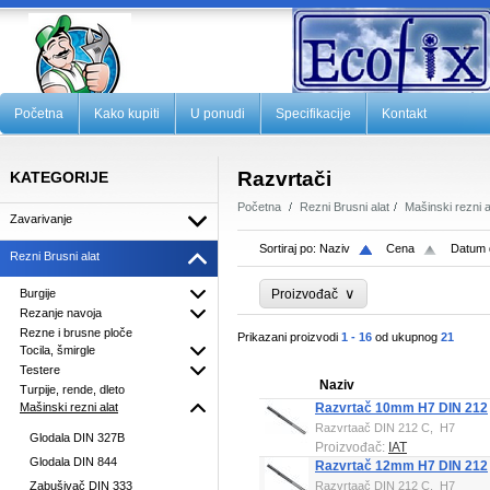
Početna
Kako kupiti
U ponudi
Specifikacije
Kontakt
Razvrtači
KATEGORIJE
Početna
Rezni Brusni alat
Mašinski rezni a
Zavarivanje
Sortiraj po:
Naziv
Cena
Datum 
Rezni Brusni alat
∨
Burgije
Proizvođač
Rezanje navoja
Rezne i brusne ploče
Prikazani proizvodi
1 - 16
od ukupnog
21
Tocila, šmirgle
Testere
Naziv
Turpije, rende, dleto
Mašinski rezni alat
Razvrtač 10mm H7 DIN 212
Razvrtaač DIN 212 C, H7
Glodala DIN 327B
Proizvođač:
IAT
Glodala DIN 844
Razvrtač 12mm H7 DIN 212
Zabušivač DIN 333
Razvrtaač DIN 212 C, H7