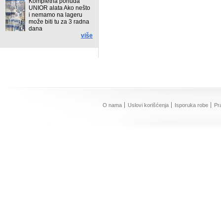
Kompletna ponuda
UNIOR alata Ako nešto
i nemamo na lageru
može biti tu za 3 radna
dana
više
O nama
Uslovi korišćenja
Isporuka robe
Pr