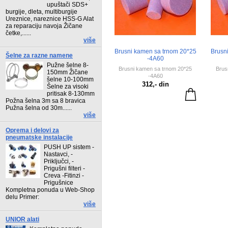
upuštači SDS+
burgije, dleta, multiburgije
Ureznice, nareznice HSS-G Alat
za reparaciju navoja Žičane
četke,......
više
Brusni kamen sa trnom 20*25
Brusn
Šelne za razne namene
-4A60
Pužne šelne 8-
Brusni kamen sa trnom 20*25
Brus
150mm Žičane
-4A60
šelne 10-100mm
312,- din
Šelne za visoki
pritisak 8-130mm
Požna šelna 3m sa 8 bravica
Pužna šelna od 30m......
više
Oprema i delovi za
pneumatske instalacije
PUSH UP sistem -
Nastavci, -
Priključci, -
Prigušni filteri -
Creva -Fitinzi -
Prigušnice
Kompletna ponuda u Web-Shop
delu Primer:
više
UNIOR alati