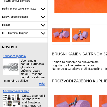
Razni setovi, garniture
Ručni, pneumatski, merni alat
Delovi, spojni elementi
Hemija
HTZ Oprema, Higijena
NOVOSTI
BRUSNI KAMEN SA TRNOM 32
Krunasta glodala
Uveli smo u
Kamen za brušenje sa prihvatom trn.
ponudu i krunasta
pogodan za fino brušenje otvora.
glodala za
Numeracija označava prečnik x dužina - fi
bušenje rupa u
metalu. Posebno
pogodni za stubne
i magnetne bušilice
PROIZVODI ZAJEDNO KUPLJE
više
Abraboro rezni alat
Od sad u ponudi i
Abraboro rezni
alat Burgije za
metal HSS -GS,