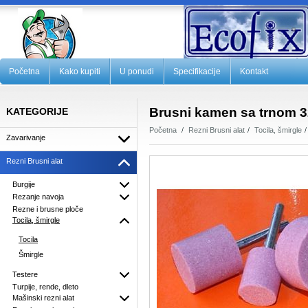
Početna
Kako kupiti
U ponudi
Specifikacije
Kontakt
Brusni kamen sa trnom 
KATEGORIJE
Početna
Rezni Brusni alat
Tocila, šmirgle
Zavarivanje
Rezni Brusni alat
Burgije
Rezanje navoja
Rezne i brusne ploče
Tocila, šmirgle
Tocila
Šmirgle
Testere
Turpije, rende, dleto
Mašinski rezni alat